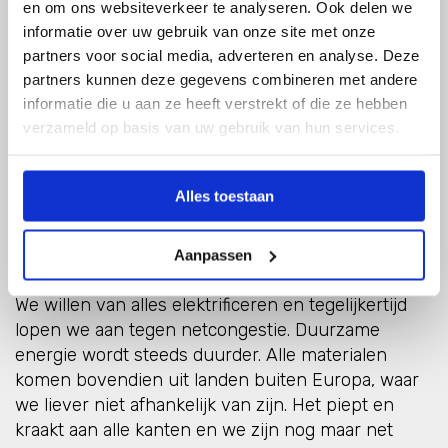
en om ons websiteverkeer te analyseren. Ook delen we
wil horen en minder op een visie voor de lange
informatie over uw gebruik van onze site met onze
termijn.”
partners voor social media, adverteren en analyse. Deze
partners kunnen deze gegevens combineren met andere
Het piept en kraakt aan alle kanten en
informatie die u aan ze heeft verstrekt of die ze hebben
we zijn nog maar net begonnen.
verzameld op basis van uw gebruik van hun services.
“Dat houdt direct verband met de olie- en
gassector. Zeggen dat de industrie en de gassector
Alles toestaan
nodig zijn komt niet overeen met het publieke
sentiment dat we moeten stoppen met het
gebruik van fossiele brandstoffen. Een transitie is
Aanpassen
echter geen transformatie en kost per definitie tijd.
We willen van alles elektrificeren en tegelijkertijd
lopen we aan tegen netcongestie. Duurzame
energie wordt steeds duurder. Alle materialen
komen bovendien uit landen buiten Europa, waar
we liever niet afhankelijk van zijn. Het piept en
kraakt aan alle kanten en we zijn nog maar net