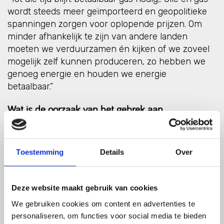
wordt steeds meer geïmporteerd en geopolitieke
spanningen zorgen voor oplopende prijzen. Om
minder afhankelijk te zijn van andere landen
moeten we verduurzamen én kijken of we zoveel
mogelijk zelf kunnen produceren, zo hebben we
genoeg energie en houden we energie
betaalbaar.”
Wat is de oorzaak van het gebrek aan
beslissingen voor de lange termijn?
"Zowel klimaatplannen als investeringen door de
Toestemming
Details
Over
industrie zijn gebaseerd op de lange termijn. Voor
de politiek ligt dit anders. De politiek kijkt over het
algemeen naar de volgende verkiezingen. Dat
Deze website maakt gebruik van cookies
betekent dat er als gevolg daarvan een visie voor
We gebruiken cookies om content en advertenties te
de lange termijn ontbreekt. De laatste jaren zie je
personaliseren, om functies voor social media te bieden
dat er veel meer gestuurd wordt op wat de kiezer