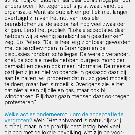
stil kan blijven zitten, maar daar denkt Nogepa heel
anders over. Het tegendeel is juist waar, vindt de
organisatie. Want als publiek en politiek niet langer
overtuigd zijn van het nut van fossiele
brandstoffen zal de sector het nog veel zwaarder
krijgen. Eerst het publiek. “Lokale acceptatie, daar
hebben wij te weinig aandacht aan geschonken”,
zegt Jo Peters. “Dat is heel erg zichtbaar geworden
met de aardbevingen in Groningen en de
discussies rondom schaliegas. De wereld verandert
snel, de sociale media hebben burgers mondiger
gemaakt en geven ook meer informatie. De meeste
partijen zijn er niet voldoende in geslaagd daar bij
aan te haken; wij proberen dat nu zo goed mogelijk
te doen, maar het is moeilijk. Overigens zie je het
dat niet alleen bij olie en gas, maar ook bij
windparken. Blijkbaar gaan mensen daar ook tegen
protesteren.”
Welke acties onderneemt u om de acceptatie te
vergroten?
Weir: “Het antwoord is natuurlijk vrij
simpel, maar in de praktijk best lastig: heel veel
dialoog met de lokale bevolking. Wat zijn de voor-