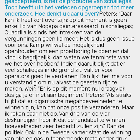
geaccepteerd, is het de productie van schaliegas.
Toch heeft u in het verleden opgeroepen tot meer
onderzoek. Hoe denkt u daar u over?
Peters: “Daar
kan ik heel kort over zijn: op dit moment is geen
enkel lid van Nogepa geïnteresseerd in schaliegas;
Cuadrilla is sinds het intrekken van de
vergunningen geen lid meer. Het is dus geen issue
voor ons. Kamp wil wel de mogelijkheid
openhouden om een proefboring te doen en dat
vind ik begrijpelijk; dan weten we tenminste waar
we het over hebben.” Indien daaruit blijkt dat er
veel schaliegas in de grond zit, valt er voor
operators goed te verdienen. Dan lijkt het me voor
u verstandig om nu alvast de geesten rijp te
maken. Weir: “Er is op dit moment nul draagvlak,
dus ga je er niet aan beginnen.” Peters: “Als straks
blijkt dat er gigantische megahoeveelheden te
winnen zijn, kan dat onze positie veranderen. Maar
ik reken daar niet op. Van drie van de vier
deskundigen hoor ik dat de rendabel te winnen
hoeveelheden zeer beperkt zullen zijn.” Dan de
politiek. Ook in de Tweede Kamer staat de winning
van olie en gas in toenemende mate onder druk.