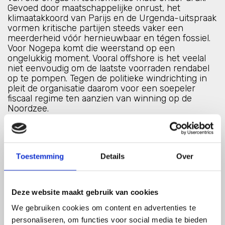
Gevoed door maatschappelijke onrust, het
klimaatakkoord van Parijs en de Urgenda-uitspraak
vormen kritische partijen steeds vaker een
meerderheid vóór hernieuwbaar en tégen fossiel.
Voor Nogepa komt die weerstand op een
ongelukkig moment. Vooral offshore is het veelal
niet eenvoudig om de laatste voorraden rendabel
op te pompen. Tegen de politieke windrichting in
pleit de organisatie daarom voor een soepeler
fiscaal regime ten aanzien van winning op de
Noordzee.
Wat Nogepa doet publiek en politiek warm te
maken voor gas
Promoten van zijn zogenoemde
Ladder van Zeven. Op deze ladder staan de
Toestemming
Details
Over
verschillende vormen van energie gerangschikt
van duurzaam naar niet-duurzaam; binnenlands
aardgas staat op nummer vier, buitenlands aardgas
op vijf. De sector plaatst zich hiermee naar eigen
Deze website maakt gebruik van cookies
zeggen “in het midden van het spectrum”. •
We gebruiken cookies om content en advertenties te
Deelname aan een nieuw platformvan
Economische Zaken omtrent
personaliseren, om functies voor social media te bieden