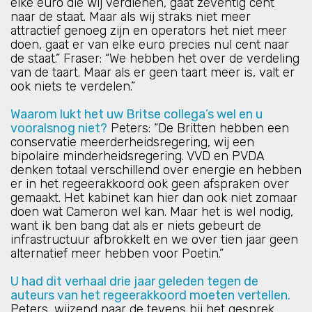
elke euro die wij verdienen, gaat zeventig cent
naar de staat. Maar als wij straks niet meer
attractief genoeg zijn en operators het niet meer
doen, gaat er van elke euro precies nul cent naar
de staat.” Fraser: “We hebben het over de verdeling
van de taart. Maar als er geen taart meer is, valt er
ook niets te verdelen.”
Waarom lukt het uw Britse collega’s wel en u
vooralsnog niet?
Peters: “De Britten hebben een
conservatie meerderheidsregering, wij een
bipolaire minderheidsregering. VVD en PVDA
denken totaal verschillend over energie en hebben
er in het regeerakkoord ook geen afspraken over
gemaakt. Het kabinet kan hier dan ook niet zomaar
doen wat Cameron wel kan. Maar het is wel nodig,
want ik ben bang dat als er niets gebeurt de
infrastructuur afbrokkelt en we over tien jaar geen
alternatief meer hebben voor Poetin.”
U had dit verhaal drie jaar geleden tegen de
auteurs van het regeerakkoord moeten vertellen.
Peters, wijzend naar de tevens bij het gesprek