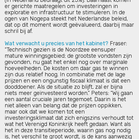
(in Nederland bedraagt dit 25%). Daarnaast komen
er gerichte maatregelen om investeringen in
exploratie en infrastructuur te stimuleren. In de
ogen van Nogepa steekt het Nederlandse beleid,
dat op dit moment wordt geëvalueerd, daarbij maar
schril bij af.
Wat verwacht u precies van het kabinet?
Fraser:
“Technisch gezien is de Noordzee eensuper
mature winningsgebied; de grootste vondsten zijn
gevonden, nu gaat het enkel nog over marginale
hoeveelheden. De kosten om daar gas te winnen
zijn dus relatief hoog. In combinatie met de lage
prijzen en een ongunstig fiscaal klimaat is dat een
dooddoener. Als de situatie zo blijft, zal er bijna
niets meer geïnvesteerd worden.” Peters: “Wij gaan
een aantal cruciale jaren tegemoet. Daarin is het
niet alleen van belang dat de prijzen oppikken,
maar ook dat we komen tot een
investeringsklimaat dat zich enigszins verhoudt tot
wat het Verenigd Koninkrijk heeft gedaan. Want als
het in deze transitieperiode, waarin gas nog nodig
is, het verschil te groot wordt, is de kans aanwezig