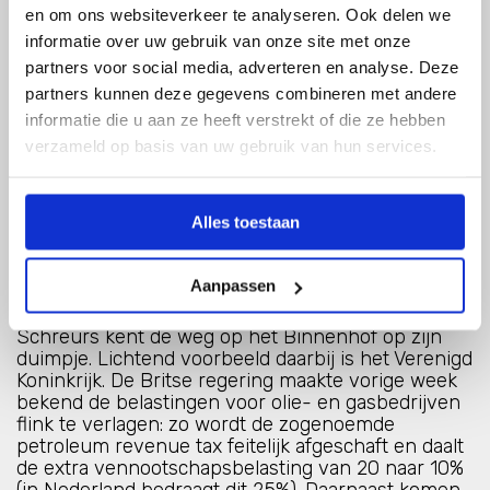
omgevingsmanagement. Ook andere deelsectoren
en om ons websiteverkeer te analyseren. Ook delen we
uit de energiewereld doen hieraan mee. Wanneer
informatie over uw gebruik van onze site met onze
het platform wordt gelanceerd, is nog onbekend. •
partners voor social media, adverteren en analyse. Deze
Opstellen van een omgevingsgedragscode naar
partners kunnen deze gegevens combineren met andere
analogie van de windsector. Nogepa wil dit jaar
“met een heleboel partijen” gaan praten om
informatie die u aan ze heeft verstrekt of die ze hebben
hierover afspraken te maken. Dit project bevindt
verzameld op basis van uw gebruik van hun services.
zich nog in de voorbereidende fase. • Beter
belobbyen van de politiek. Met het inhuren van
Arendo Scheurs afgelopen oktober heeft Nogepa
Alles toestaan
een ervaren communicatiespecialist in huis
gehaald. Eerder was hij senior adviseur bij het
ministerie van onderwijs, hoofd communicatie van
Aanpassen
chemieorganisatie VNCI en laatstelijk
communicatiemanager bij het geplaagde Delta.
Schreurs kent de weg op het Binnenhof op zijn
duimpje. Lichtend voorbeeld daarbij is het Verenigd
Koninkrijk. De Britse regering maakte vorige week
bekend de belastingen voor olie- en gasbedrijven
flink te verlagen: zo wordt de zogenoemde
petroleum revenue tax feitelijk afgeschaft en daalt
de extra vennootschapsbelasting van 20 naar 10%