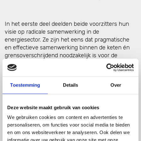
In het eerste deel deelden beide voorzitters hun
visie op radicale samenwerking in de
energiesector. Ze zijn het eens dat pragmatische
en effectieve samenwerking binnen de keten én
grensoverschrijdend noodzakelijk is voor de
energietransitie. In dit tweede deel gaan hun
gesprek verder aan de hand van een nieuwe
stelling.
Toestemming
Details
Over
Stelling 2:
Deze website maakt gebruik van cookies
We gebruiken cookies om content en advertenties te
“De Nederlandse aardgassector moet van de
personaliseren, om functies voor social media te bieden
maatschappelijke schandpaal gehaald worden.”
en om ons websiteverkeer te analyseren. Ook delen we
informatie over uw gebruik van onze site met onze