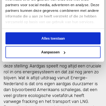
Aardgas uit eigen bodem is cruciaal voor het
partners voor social media, adverteren en analyse. Deze
soepeler laten lopen van de energietransitie, maar
partners kunnen deze gegevens combineren met andere
de publieke opinie is vaak negatief. Hoe andere
informatie die u aan ze heeft verstrekt of die ze hebben
energiespelers zich hierin opstellen kan mogelijk
verzameld op basis van uw gebruik van hun services.
een belangrijk verschil maken.
Alles toestaan
Cora:
Aanpassen
“Ik begrijp waar de maatschappelijke kritiek op gas
vandaan komt, maar ik ben het helemaal eens met
deze stelling. Aardgas speelt nog altijd een cruciale
rol in ons energiesysteem en dat zal nog jaren zo
blijven. Wat ik altijd uitdraag vanuit Energie-
Nederland is dat ons eigen aardgas duurzamer is
dan bijvoorbeeld Amerikaans schaliegas, dat een
veel grotere ecologische voetafdruk heeft
vanwege fracking en het transport van LNG.