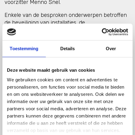
voorzitter Menno Snel.
Enkele van de besproken onderwerpen betroffen
de beveiliging van installaties, de
solidariteitsbijdragen en
de Actie agenda
. Ook sprak
een vertegenwoordiger van het Nederlandse
ministerie van Economische Zaken en Klimaat over
Toestemming
Details
Over
de beleidsontwikkelingen in Nederland voor de
sector.
Deze website maakt gebruik van cookies
"Het is zo belangrijk om een toegewijde sector te
We gebruiken cookies om content en advertenties te
hebben die deel wil uitmaken van de oplossing als
personaliseren, om functies voor social media te bieden
het gaat om de energietransitie", zegt Martin
en om ons websiteverkeer te analyseren. Ook delen we
Naesby, CEO van Dansk Offshore. "Ook is het
informatie over uw gebruik van onze site met onze
geweldig om te zien dat de sector bereid en in
partners voor social media, adverteren en analyse. Deze
staat is om de bevoorradingszekerheid te bieden."
partners kunnen deze gegevens combineren met andere
informatie die u aan ze heeft verstrekt of die ze hebben
Leden van de naburige NOIA's hadden volop
verzameld op basis van uw gebruik van hun services.
gelegenheid om bij te praten over actuele zaken