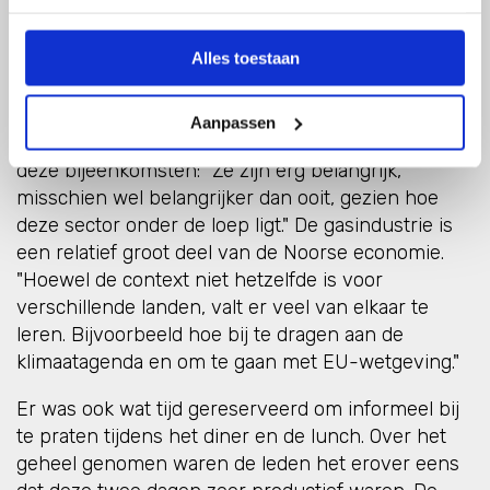
en te leren van hoe verschillende landen
uitdagingen op het gebied van klimaat, beveiliging,
Alles toestaan
bevoorrading, wetgeving en meer aanpakken.
Erling Kvadsheim, directeur Internationale Zaken
Aanpassen
van Offshore Norge, ziet duidelijk de waarde van
deze bijeenkomsten: "Ze zijn erg belangrijk,
misschien wel belangrijker dan ooit, gezien hoe
deze sector onder de loep ligt." De gasindustrie is
een relatief groot deel van de Noorse economie.
"Hoewel de context niet hetzelfde is voor
verschillende landen, valt er veel van elkaar te
leren. Bijvoorbeeld hoe bij te dragen aan de
klimaatagenda en om te gaan met EU-wetgeving."
Er was ook wat tijd gereserveerd om informeel bij
te praten tijdens het diner en de lunch. Over het
geheel genomen waren de leden het erover eens