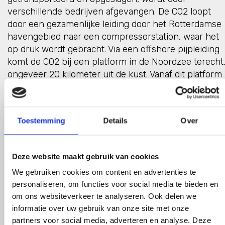
verschillende bedrijven afgevangen. De CO2 loopt
door een gezamenlijke leiding door het Rotterdamse
havengebied naar een compressorstation, waar het
op druk wordt gebracht. Via een offshore pijpleiding
komt de CO2 bij een platform in de Noordzee terecht
ongeveer 20 kilometer uit de kust. Vanaf dit platform
wordt de CO2 in een leeg gasveld gepompt. De lege
gasvelden liggen in een afgesloten reservoir van
poreus zandsteen, ruim 3 km onder de Noordzee.
Toestemming
Details
Over
Porthos is door de Europese Unie erkend als Project
van Gemeenschappelijk Belang. Helaas ligt het projec
Deze website maakt gebruik van cookies
nu stil, omdat de Raad van State een stikstofuitspraa
moet doen. Dat is betreurenswaardig, want de
We gebruiken cookies om content en advertenties te
stikstofuitstoot bij de bouw van het project is
personaliseren, om functies voor social media te bieden en
minimaal, terwijl de klimaatwinst van het project heel
om ons websiteverkeer te analyseren. Ook delen we
groot is.
informatie over uw gebruik van onze site met onze
partners voor social media, adverteren en analyse. Deze