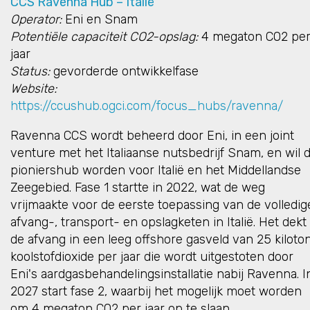
CCS Ravenna Hub – Italië
Operator:
Eni en Snam
Potentiële capaciteit CO2-opslag:
4 megaton CO2 pe
jaar
Status:
gevorderde ontwikkelfase
Website:
https://ccushub.ogci.com/focus_hubs/ravenna/
Ravenna CCS wordt beheerd door Eni, in een joint
venture met het Italiaanse nutsbedrijf Snam, en wil 
pioniershub worden voor Italië en het Middellandse
Zeegebied. Fase 1 startte in 2022, wat de weg
vrijmaakte voor de eerste toepassing van de volledig
afvang-, transport- en opslagketen in Italië. Het dekt
de afvang in een leeg offshore gasveld van 25 kiloto
koolstofdioxide per jaar die wordt uitgestoten door
Eni's aardgasbehandelingsinstallatie nabij Ravenna. I
2027 start fase 2, waarbij het mogelijk moet worden
om 4 megaton CO2 per jaar op te slaan.