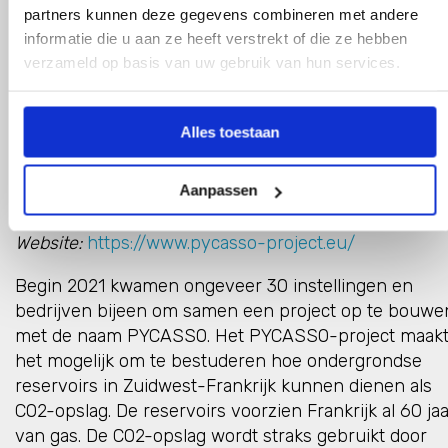
partners kunnen deze gegevens combineren met andere
Pycasso – Frankrijk
informatie die u aan ze heeft verstrekt of die ze hebben
Operator:
stuurgroep bestaande uit: BRGM,
verzameld op basis van uw gebruik van hun services.
Communauté d’Agglomération de Pau Béarn
Pyrénées, Geostock, IFPEN, Lafarge, Repsol,
Schlumberger, Snam, Sofresid, Teréga and UPPA
Alles toestaan
(totaal overzicht op de website)
Potentiële capaciteit CO2-opslag:
3 megaton CO2 per
Aanpassen
jaar
Status:
in planning
Website:
https://www.pycasso-project.eu/
Begin 2021 kwamen ongeveer 30 instellingen en
bedrijven bijeen om samen een project op te bouwe
met de naam PYCASSO. Het PYCASSO-project maak
het mogelijk om te bestuderen hoe ondergrondse
reservoirs in Zuidwest-Frankrijk kunnen dienen als
CO2-opslag. De reservoirs voorzien Frankrijk al 60 jaa
van gas. De CO2-opslag wordt straks gebruikt door