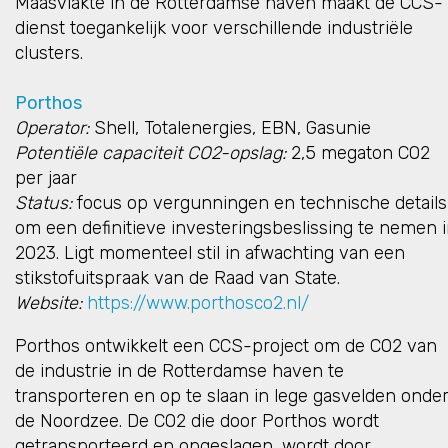
Maasvlakte in de Rotterdamse haven maakt de CCS-
dienst toegankelijk voor verschillende industriële
clusters.
Porthos
Operator:
Shell, Totalenergies, EBN, Gasunie
Potentiële capaciteit CO2-opslag:
2,5 megaton CO2
per jaar
Status:
focus op vergunningen en technische details
om een definitieve investeringsbeslissing te nemen 
2023. Ligt momenteel stil in afwachting van een
stikstofuitspraak van de Raad van State.
Website:
https://www.porthosco2.nl/
Porthos ontwikkelt een CCS-project om de CO2 van
de industrie in de Rotterdamse haven te
transporteren en op te slaan in lege gasvelden onde
de Noordzee. De CO2 die door Porthos wordt
getransporteerd en opgeslagen, wordt door