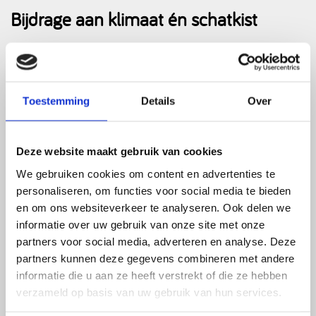
Bijdrage aan klimaat én schatkist
Naast strategische onafhankelijkheid is er ook een
klimaatargument. Eigen gas is aantoonbaar
schoner dan LNG-import. De winning vereist
Toestemming
Details
Over
minder energie, en het transport is aanzienlijk
korter. Dit verschil speelt een rol in de mondiale
CO₂-uitstoot.
Deze website maakt gebruik van cookies
“Je kunt het klimaatakkoord niet alleen lokaal
We gebruiken cookies om content en advertenties te
halen. Het gaat om een mondiale inspanning. En
personaliseren, om functies voor social media te bieden
dan is Nederlands gas, juist in deze
en om ons websiteverkeer te analyseren. Ook delen we
informatie over uw gebruik van onze site met onze
transitieperiode, een betere keuze,”
aldus Verburg.
partners voor social media, adverteren en analyse. Deze
Bovendien draagt binnenlandse productie
partners kunnen deze gegevens combineren met andere
rechtstreeks bij aan de Nederlandse economie:
informatie die u aan ze heeft verstrekt of die ze hebben
verzameld op basis van uw gebruik van hun services.
• 70 cent van elke geïnvesteerde euro vloeit terug