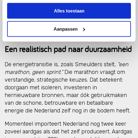
naar de staatskas.
• Bij volledige benutting van de kleine velden zou
Alles toestaan
dit tot 17 miljard euro kunnen opleveren.
• Genoeg om tot 500.000 huishoudens te
Aanpassen
verduurzamen.
Een realistisch pad naar duurzaamheid
De energietransitie is, zoals Smeulders stelt,
“een
marathon, geen sprint.”
Die marathon vraagt om
verstandige, strategische keuzes. Dat betekent:
doorgaan met isoleren, investeren in
hernieuwbare bronnen, maar óók gebruikmaken
van de schone, betrouwbare en betaalbare
energie die Nederland zelf nog in de bodem heeft.
Momenteel importeert Nederland nog twee keer
zoveel aardgas als dat het zelf produceert. Aardgas