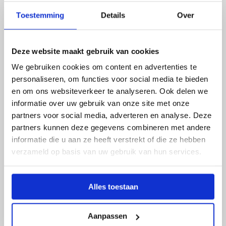
Toestemming
Details
Over
Het grote verschil in emissies wordt veroorzaakt
Deze website maakt gebruik van cookies
door een aantal factoren. Aardgas wordt in de VS
vaak uit de grond gehaald met behulp van fracking.
We gebruiken cookies om content en advertenties te
personaliseren, om functies voor social media te bieden
Daarna moet het gekoeld worden tot –162 graden
en om ons websiteverkeer te analyseren. Ook delen we
Celsius om het vloeibaar te maken. Het transport
informatie over uw gebruik van onze site met onze
gaat vervolgens per schip. Al deze processen
partners voor social media, adverteren en analyse. Deze
zorgen voor veel meer CO2- en methaanuitstoot.
partners kunnen deze gegevens combineren met andere
Aardgas is de komende decennia nog
informatie die u aan ze heeft verstrekt of die ze hebben
verzameld op basis van uw gebruik van hun services.
nodig
Waar de roep om te ‘stoppen’ met aardgas soms
Alles toestaan
resoneert, blijkt dit in de praktijk onmogelijk. TNO
becijferde verschillende scenario's, hoe het
Aanpassen
Nederlandse energiegebruik kan veranderen. Zelfs