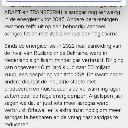
in de meest
vooruitstrevende scenario's
(genaamd
ADAPT en TRANSFORM) is aardgas nog aanwezig
in de energiemix tot 2045. Andere berekeningen
kwamen zelfs uit op een behoorlijk aandeel
aardgas tot en met 2050, en dus ook nog daarna.
Sinds de energiecrisis in 2022 naar aanleiding van
de inval van Rusland in de Oekraïne, werd in
Nederland significant minder gas verbruikt. Dit ging
van ongeveer 40 miljard kuub naar 30 miljard
kuub, een besparing van zo'n 25%. Dit kwam onder
andere doordat de industrie stopte met
produceren en huishoudens de verwarming lager
zetten door de hoge energieprijzen. Afgelopen jaar
zagen we dat er juist iets meer aardgas werd
verbruikt. Oftewel, er is extra inzet nodig om meer
aardgas te besparen en de vraag naar aardgas te
reduceren.