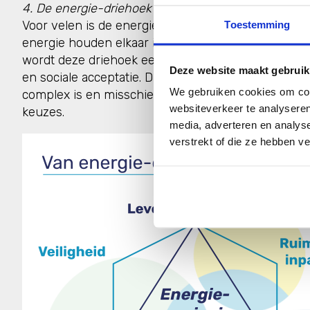
4. De energie-driehoek wordt een zeshoek
Voor velen is de energiedriehoek bekend; betaalb
Toestemming
energie houden elkaar in balans. In het energiesy
wordt deze driehoek een zeshoek. Eraan toegevoegd
Deze website maakt gebruik
en sociale acceptatie. Dit alles heeft te maken met
We gebruiken cookies om cont
complex is en misschien alleen maar complexer wor
websiteverkeer te analyseren
keuzes.
media, adverteren en analys
verstrekt of die ze hebben v