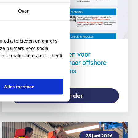
Over
 media te bieden en om ons
ze partners voor social
Aangepaste richtlijnen voor
nformatie die u aan ze heeft
helikoptertransport naar offshore
gasproductieplatforms
Alles toestaan
Lees verder
23 juni 2026