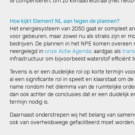
te compenseren, om zo klimaatneutraal (met netto-
Hoe kijkt Element NL aan tegen de plannen?
Het energiesysteem van 2050 gaat er compleet and
voor gebeuren, maar zowel nu als straks zijn er m
bedrijven. De plannen in het NPE komen overeen m
neergelegd in
onze Actie Agenda
; aardgas als
trans
infrastructuur om bijvoorbeeld waterstof efficiënt 
Tevens is er een duidelijke rol op korte termijn v
al een significante rol in speelt en klaarstaat om 
name rondom het dilemma van de ruimtelijke orde
dan ook achter de conclusies dat er een duidelijk 
termijn nodig is.
Daarnaast onderstrepen wij het belang van samenwe
ook van overheidswege gefaciliteerd moet worden.