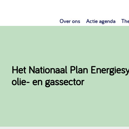
Over ons
Actie agenda
Th
Het Nationaal Plan Energiesy
olie- en gassector