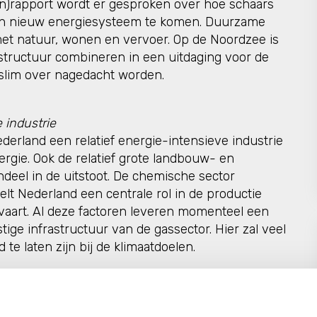
en)rapport wordt er gesproken over hoe schaars
 een nieuw energiesysteem te komen. Duurzame
et natuur, wonen en vervoer. Op de Noordzee is
rastructuur combineren in een uitdaging voor de
l slim over nagedacht worden.
 industrie
erland een relatief energie-intensieve industrie
ergie. Ook de relatief grote landbouw- en
deel in de uitstoot. De chemische sector
elt Nederland een centrale rol in de productie
aart. Al deze factoren leveren momenteel een
ge infrastructuur van de gassector. Hier zal veel
 laten zijn bij de klimaatdoelen.
au voor de Leefbare Omgeving
.