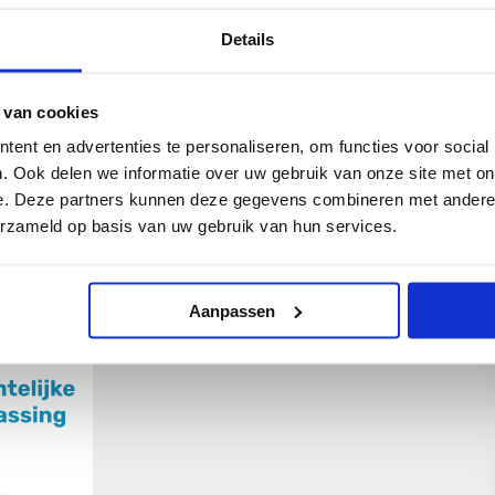
aarheid, leveringszekerheid en duurzaamheid van
Details
steem van de toekomst wordt dit complexer en
 worden: veiligheid, ruimtelijke inpasbaarheid
 van cookies
 schaarste en laat zien hoe het energievraagstuk
ent en advertenties te personaliseren, om functies voor social
dt. Dit vraagt om het maken van moeilijke
. Ook delen we informatie over uw gebruik van onze site met on
e. Deze partners kunnen deze gegevens combineren met andere i
erzameld op basis van uw gebruik van hun services.
Aanpassen