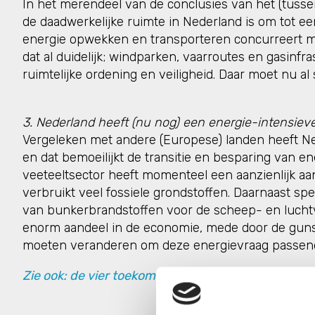
In het merendeel van de conclusies van het (tuss
de daadwerkelijke ruimte in Nederland is om tot
energie opwekken en transporteren concurreert m
dat al duidelijk; windparken, vaarroutes en gasinf
ruimtelijke ordening en veiligheid. Daar moet nu a
3. Nederland heeft (nu nog) een energie-intensieve
Vergeleken met andere (Europese) landen heeft Ned
en dat bemoeilijkt de transitie en besparing van en
veeteeltsector heeft momenteel een aanzienlijk aan
verbruikt veel fossiele grondstoffen. Daarnaast spe
van bunkerbrandstoffen voor de scheep- en luchtv
enorm aandeel in de economie, mede door de gunsti
moeten veranderen om deze energievraag passend te
Zie ook:
de vier toekomstvisies van het Planbure