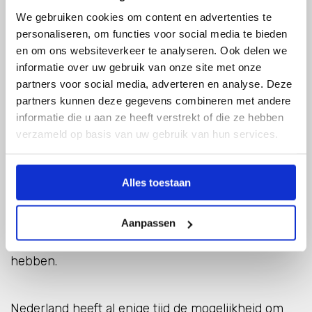
onverwachte uitval.
We gebruiken cookies om content en advertenties te
personaliseren, om functies voor social media te bieden
en om ons websiteverkeer te analyseren. Ook delen we
LNG is in een paar jaar tijd snel de belangrijkste
informatie over uw gebruik van onze site met onze
bron van aardgas geworden voor Nederland, met
partners voor social media, adverteren en analyse. Deze
de VS als grootste leverancier. De vraag naar LNG
partners kunnen deze gegevens combineren met andere
werd sterk beïnvloed door beperkte
informatie die u aan ze heeft verstrekt of die ze hebben
productiecapaciteit in het buitenland en niet zo
verzameld op basis van uw gebruik van hun services.
zeer de verwerkingscapaciteit in Nederland. De
verwachting is dat in de tweede helft van 2024
deze capaciteitsgroei gaat versnellen, met name in
Alles toestaan
de VS. Desondanks blijft deze LNG-afhankelijkheid
kwetsbaar voor Nederland, omdat politieke
Aanpassen
veranderingen, onderhoud of uitval, en de
concurrentie in de VS ook weer direct invloed
hebben.
Nederland heeft al enige tijd de mogelijkheid om