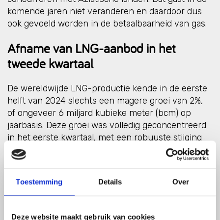
komende jaren niet veranderen en daardoor dus
ook gevoeld worden in de betaalbaarheid van gas.
Afname van LNG-aanbod in het
tweede kwartaal
De wereldwijde LNG-productie kende in de eerste
helft van 2024 slechts een magere groei van 2%,
of ongeveer 6 miljard kubieke meter (bcm) op
jaarbasis. Deze groei was volledig geconcentreerd
in het eerste kwartaal, met een robuuste stijging
van 4,5% (of 6,5 bcm). Daarentegen daalde de
LNG-productie in het tweede kwartaal van 2024
met 0,5% (of 0,5 bcm) op jaarbasis, de eerste
Toestemming
Details
Over
daling sinds de Covid-lockdowns in 2020. Deze
daling werd grotendeels veroorzaakt door
problemen met de aanvoer van voer gas en
Deze website maakt gebruik van cookies