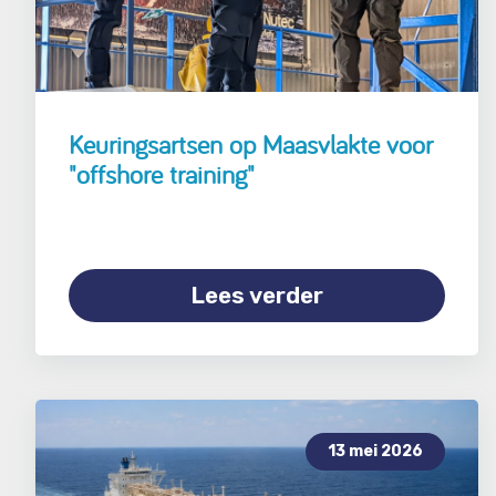
Keuringsartsen op Maasvlakte voor
"offshore training"
Lees verder
13 mei 2026