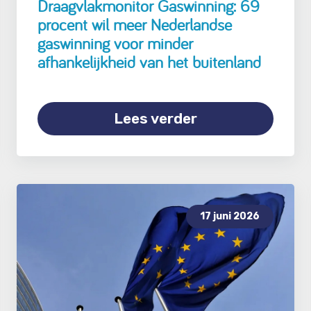
Draagvlakmonitor Gaswinning: 69
procent wil meer Nederlandse
gaswinning voor minder
afhankelijkheid van het buitenland
Lees verder
17 juni 2026