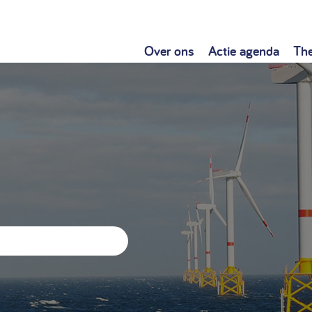
Over ons
Actie agenda
Th