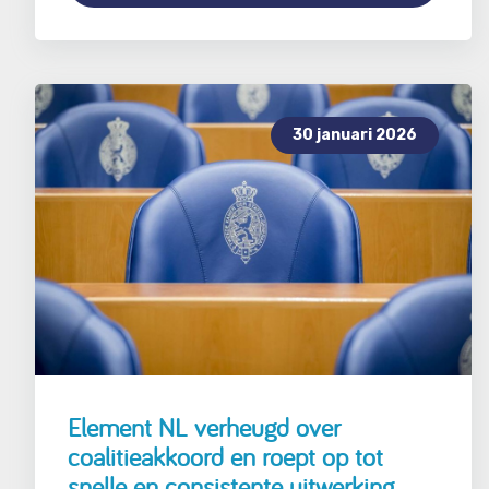
30 januari 2026
Element NL verheugd over
coalitieakkoord en roept op tot
snelle en consistente uitwerking