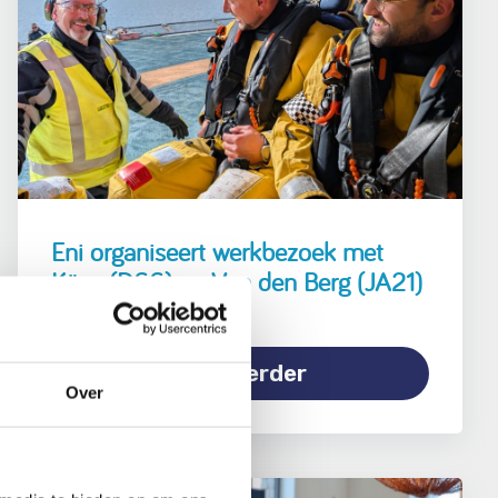
Eni organiseert werkbezoek met
Köse (D66) en Van den Berg (JA21)
Lees verder
Over