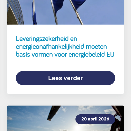
Leveringszekerheid en
energieonafhankelijkheid moeten
basis vormen voor energiebeleid EU
Lees verder
20 april 2026