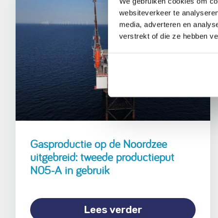
We gebruiken cookies om cont
websiteverkeer te analyseren
7 april 2026
media, adverteren en analys
verstrekt of die ze hebben v
Gasproductie op de Noordzee
uitgebreid: tweede productieput
N05-A in gebruik
Lees verder