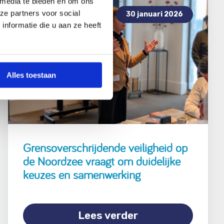
 media te bieden en om ons
ze partners voor social
30 januari 2026
nformatie die u aan ze heeft
Alles toestaan
Grensoverschrijdende veiligheid op
de Noordzee vraagt om duidelijke
keuzes en samenwerking
Lees verder