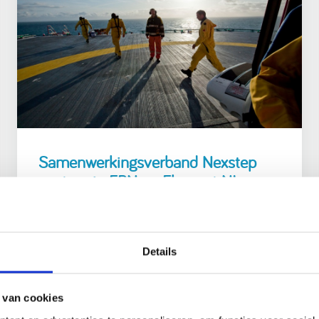
Samenwerkingsverband Nexstep
gaat op in EBN en Element NL
Lees verder
Details
 van cookies