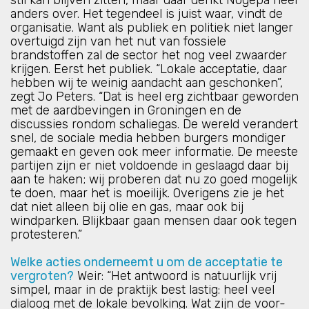
stil kan blijven zitten, maar daar denkt Nogepa heel
anders over. Het tegendeel is juist waar, vindt de
organisatie. Want als publiek en politiek niet langer
overtuigd zijn van het nut van fossiele
brandstoffen zal de sector het nog veel zwaarder
krijgen. Eerst het publiek. “Lokale acceptatie, daar
hebben wij te weinig aandacht aan geschonken”,
zegt Jo Peters. “Dat is heel erg zichtbaar geworden
met de aardbevingen in Groningen en de
discussies rondom schaliegas. De wereld verandert
snel, de sociale media hebben burgers mondiger
gemaakt en geven ook meer informatie. De meeste
partijen zijn er niet voldoende in geslaagd daar bij
aan te haken; wij proberen dat nu zo goed mogelijk
te doen, maar het is moeilijk. Overigens zie je het
dat niet alleen bij olie en gas, maar ook bij
windparken. Blijkbaar gaan mensen daar ook tegen
protesteren.”
Welke acties onderneemt u om de acceptatie te
vergroten?
Weir: “Het antwoord is natuurlijk vrij
simpel, maar in de praktijk best lastig: heel veel
dialoog met de lokale bevolking. Wat zijn de voor-