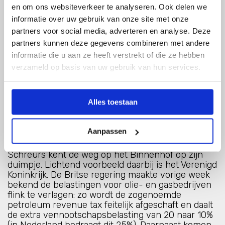
omgevingsmanagement. Ook andere deelsectoren
en om ons websiteverkeer te analyseren. Ook delen we
uit de energiewereld doen hieraan mee. Wanneer
informatie over uw gebruik van onze site met onze
het platform wordt gelanceerd, is nog onbekend. •
partners voor social media, adverteren en analyse. Deze
Opstellen van een omgevingsgedragscode naar
partners kunnen deze gegevens combineren met andere
analogie van de windsector. Nogepa wil dit jaar
“met een heleboel partijen” gaan praten om
informatie die u aan ze heeft verstrekt of die ze hebben
hierover afspraken te maken. Dit project bevindt
verzameld op basis van uw gebruik van hun services.
zich nog in de voorbereidende fase. • Beter
belobbyen van de politiek. Met het inhuren van
Arendo Scheurs afgelopen oktober heeft Nogepa
Alles toestaan
een ervaren communicatiespecialist in huis
gehaald. Eerder was hij senior adviseur bij het
ministerie van onderwijs, hoofd communicatie van
Aanpassen
chemieorganisatie VNCI en laatstelijk
communicatiemanager bij het geplaagde Delta.
Schreurs kent de weg op het Binnenhof op zijn
duimpje. Lichtend voorbeeld daarbij is het Verenigd
Koninkrijk. De Britse regering maakte vorige week
bekend de belastingen voor olie- en gasbedrijven
flink te verlagen: zo wordt de zogenoemde
petroleum revenue tax feitelijk afgeschaft en daalt
de extra vennootschapsbelasting van 20 naar 10%