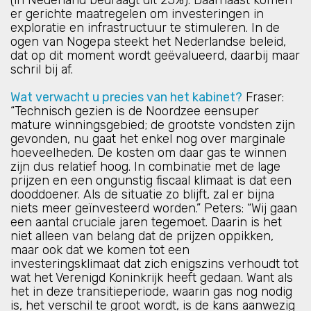
(in Nederland bedraagt dit 25%). Daarnaast komen
er gerichte maatregelen om investeringen in
exploratie en infrastructuur te stimuleren. In de
ogen van Nogepa steekt het Nederlandse beleid,
dat op dit moment wordt geëvalueerd, daarbij maar
schril bij af.
Wat verwacht u precies van het kabinet?
Fraser:
“Technisch gezien is de Noordzee eensuper
mature winningsgebied; de grootste vondsten zijn
gevonden, nu gaat het enkel nog over marginale
hoeveelheden. De kosten om daar gas te winnen
zijn dus relatief hoog. In combinatie met de lage
prijzen en een ongunstig fiscaal klimaat is dat een
dooddoener. Als de situatie zo blijft, zal er bijna
niets meer geïnvesteerd worden.” Peters: “Wij gaan
een aantal cruciale jaren tegemoet. Daarin is het
niet alleen van belang dat de prijzen oppikken,
maar ook dat we komen tot een
investeringsklimaat dat zich enigszins verhoudt tot
wat het Verenigd Koninkrijk heeft gedaan. Want als
het in deze transitieperiode, waarin gas nog nodig
is, het verschil te groot wordt, is de kans aanwezig