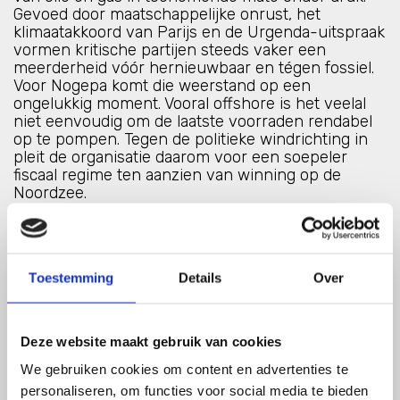
Gevoed door maatschappelijke onrust, het
klimaatakkoord van Parijs en de Urgenda-uitspraak
vormen kritische partijen steeds vaker een
meerderheid vóór hernieuwbaar en tégen fossiel.
Voor Nogepa komt die weerstand op een
ongelukkig moment. Vooral offshore is het veelal
niet eenvoudig om de laatste voorraden rendabel
op te pompen. Tegen de politieke windrichting in
pleit de organisatie daarom voor een soepeler
fiscaal regime ten aanzien van winning op de
Noordzee.
Wat Nogepa doet publiek en politiek warm te
maken voor gas
Promoten van zijn zogenoemde
Ladder van Zeven. Op deze ladder staan de
Toestemming
Details
Over
verschillende vormen van energie gerangschikt
van duurzaam naar niet-duurzaam; binnenlands
aardgas staat op nummer vier, buitenlands aardgas
op vijf. De sector plaatst zich hiermee naar eigen
Deze website maakt gebruik van cookies
zeggen “in het midden van het spectrum”. •
We gebruiken cookies om content en advertenties te
Deelname aan een nieuw platformvan
Economische Zaken omtrent
personaliseren, om functies voor social media te bieden