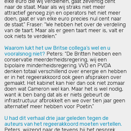
elke euro die wij verdienen, gaat zeventig cent
naar de staat. Maar als wij straks niet meer
attractief genoeg zijn en operators het niet meer
doen, gaat er van elke euro precies nul cent naar
de staat.” Fraser: “We hebben het over de verdeling
van de taart. Maar als er geen taart meer is, valt er
ook niets te verdelen.”
Waarom lukt het uw Britse collega’s wel en u
vooralsnog niet?
Peters: “De Britten hebben een
conservatie meerderheidsregering, wij een
bipolaire minderheidsregering. VVD en PVDA
denken totaal verschillend over energie en hebben
er in het regeerakkoord ook geen afspraken over
gemaakt. Het kabinet kan hier dan ook niet zomaar
doen wat Cameron wel kan. Maar het is wel nodig,
want ik ben bang dat als er niets gebeurt de
infrastructuur afbrokkelt en we over tien jaar geen
alternatief meer hebben voor Poetin.”
U had dit verhaal drie jaar geleden tegen de
auteurs van het regeerakkoord moeten vertellen.
Peters, wijzend naar de tevens bij het gesprek