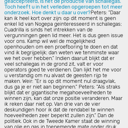
geaccepteerd, is het de productie van schaliegas.
Toch heeft u in het verleden opgeroepen tot meer
onderzoek. Hoe denkt u daar u over?
Peters: “Daar
kan ik heel kort over zijn: op dit moment is geen
enkel lid van Nogepa geïnteresseerd in schaliegas;
Cuadrilla is sinds het intrekken van de
vergunningen geen lid meer. Het is dus geen issue
voor ons. Kamp wil wel de mogelijkheid
openhouden om een proefboring te doen en dat
vind ik begrijpelijk; dan weten we tenminste waar
we het over hebben.” Indien daaruit blijkt dat er
veel schaliegas in de grond zit, valt er voor
operators goed te verdienen. Dan lijkt het me voor
u verstandig om nu alvast de geesten rijp te
maken. Weir: “Er is op dit moment nul draagvlak,
dus ga je er niet aan beginnen.” Peters: “Als straks
blijkt dat er gigantische megahoeveelheden te
winnen zijn, kan dat onze positie veranderen. Maar
ik reken daar niet op. Van drie van de vier
deskundigen hoor ik dat de rendabel te winnen
hoeveelheden zeer beperkt zullen zijn.” Dan de
politiek. Ook in de Tweede Kamer staat de winning
van olie en gas in toenemende mate onder druk.