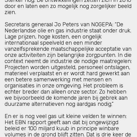
Sterker nog. De ontwikkelingen zetten zich in 2016
door en laten een zo mogelijk nog zorgelijker beeld
zien.
Secretaris generaal Jo Peters van NOGEPA: “De
Nederlandse olie en gas industrie staat onder druk.
Lage prijzen, hoge kosten, een ongelijk
internationaal speelveld en een minder
vanzelfsprekende maatschappelijke acceptatie van
onze activiteiten zijn belangrijke zorgpunten. In die
context neemt de industrie de nodige maatregelen:
Projecten worden uitgesteld, personeel ontslagen,
materieel verplaatst en er wordt hard gewerkt aan
een betere samenwerking met mensen en
organisaties in onze omgeving. Het probleem is
echter breder dan alleen onze sector. Zo hebben
we bijvoorbeeld de komende jaren bij gebrek aan
duurzame alternatieven nog aardgas nodig.“
En er is nog veel gas uit kleine velden te winnen:
Het EBN rapport geeft aan dat bij ongewijzigd
beleid er 100 miljard kuub in principe winbare
volumes in de grond blijft zitten. Dat is drie keer de