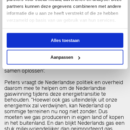
werken er hard aan ons die nieuwe werkelijkheid
partners kunnen deze gegevens combineren met andere
eigen te maken. Door meer transparantie, door
beter te luisteren naar onze omgeving en daar
informatie die u aan ze heeft verstrekt of die ze hebben
naar te handelen. De discussie over Groningen
verzameld op basis van uw gebruik van hun services.
snappen we. Maar ook de winning uit de kleine
velden staat fors onder druk. Op het zelfde
moment zeggen bijvoorbeeld het Energierapport
Alles toestaan
en ook de Toekomstvisie van Natuur en Milieu, dat
de Nederlandse doelstellingen in het
Energieakkoord tot 2023 en de
Aanpassen
Klimaatdoelstellingen niet zonder de inzet van gas
te bereiken. Dat dilemma kunnen we alleen maar
samen oplossen”.
Peters vraagt de Nederlandse politiek en overheid
daarom mee te helpen om de Nederlandse
gaswinning tijdens deze energietransitie te
behouden. “Hoewel ook gas uiteindelijk uit onze
energiemix zal verdwijnen, kan Nederland op
sommige terreinen nu nog niet zonder. Dus
moeten we gas produceren in eigen land of kopen
in het buitenland. En dan blijkt Nederlands gas een
stuk milieuvriendelijker dan geïmporteerd gas,