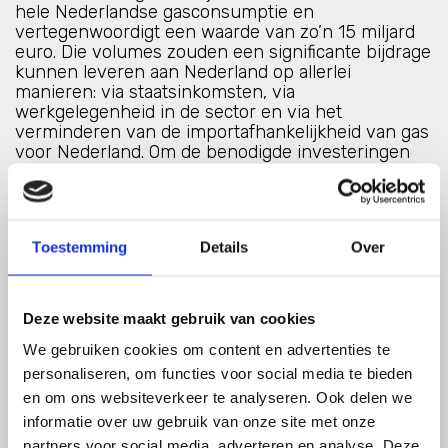
hele Nederlandse gasconsumptie en
vertegenwoordigt een waarde van zo’n 15 miljard
euro. Die volumes zouden een significante bijdrage
kunnen leveren aan Nederland op allerlei
manieren: via staatsinkomsten, via
werkgelegenheid in de sector en via het
verminderen van de importafhankelijkheid van gas
voor Nederland. Om de benodigde investeringen
alsnog mogelijk te maken zijn maatregelen op
korte termijn nodig. De gassector wil samen met de
Nederlandse overheid en politiek onderzoeken of
en hoe deze Nederlandse voorraden gewonnen
Toestemming
Details
Over
kunnen worden en hoe de opbrengsten daarvan
op de maatschappelijke beste wijze kunnen
worden aangewend.
Deze website maakt gebruik van cookies
Peters stelt dat de gaswinning uit de kleine velden
We gebruiken cookies om content en advertenties te
daadwerkelijk in gevaar is. “Gaswinning in
Nederland is decennialang vanzelfsprekend
personaliseren, om functies voor social media te bieden
geweest. We zitten evenwel in een nieuwe
en om ons websiteverkeer te analyseren. Ook delen we
werkelijkheid waarbij er aanzienlijke weerstanden
informatie over uw gebruik van onze site met onze
tegen het winnen van gas zijn ontstaan. We
partners voor social media, adverteren en analyse. Deze